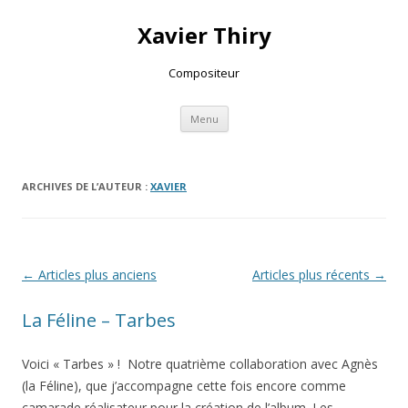
Xavier Thiry
Compositeur
Aller au contenu principal
Menu
ARCHIVES DE L’AUTEUR :
XAVIER
Navigation des articles
←
Articles plus anciens
Articles plus récents
→
La Féline – Tarbes
Voici « Tarbes » ! Notre quatrième collaboration avec Agnès
(la Féline), que j’accompagne cette fois encore comme
camarade réalisateur pour la création de l’album. Les