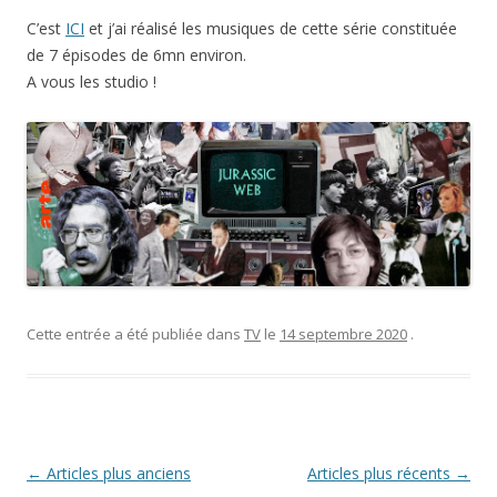
C’est
ICI
et j’ai réalisé les musiques de cette série constituée
de 7 épisodes de 6mn environ.
A vous les studio !
Cette entrée a été publiée dans
TV
le
14 septembre 2020
.
Navigation des articles
←
Articles plus anciens
Articles plus récents
→