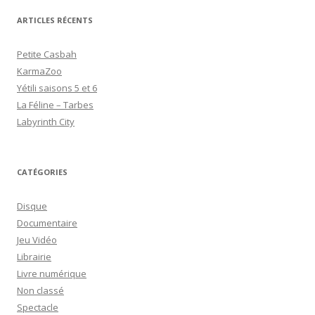
ARTICLES RÉCENTS
Petite Casbah
KarmaZoo
Yétili saisons 5 et 6
La Féline – Tarbes
Labyrinth City
CATÉGORIES
Disque
Documentaire
Jeu Vidéo
Librairie
Livre numérique
Non classé
Spectacle