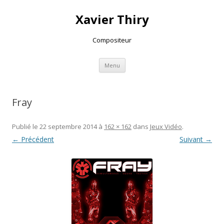
Xavier Thiry
Compositeur
Aller au contenu principal
Menu
Fray
Publié le
22 septembre 2014
à
162 × 162
dans
Jeux Vidéo
.
← Précédent
Suivant →